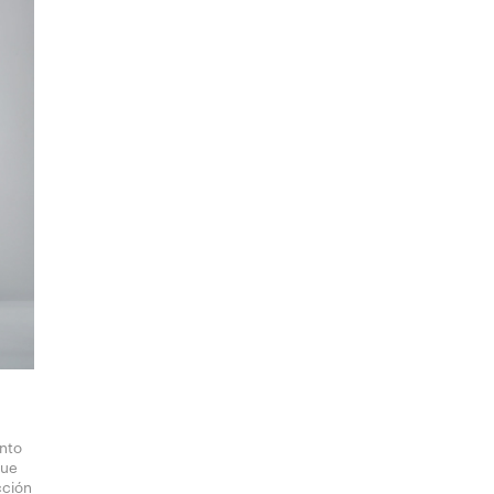
anto
que
cción