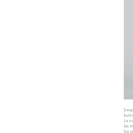
[res
butto
La c
las 
los 