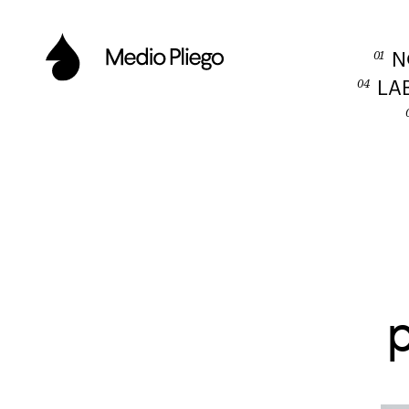
01
N
04
LA
p