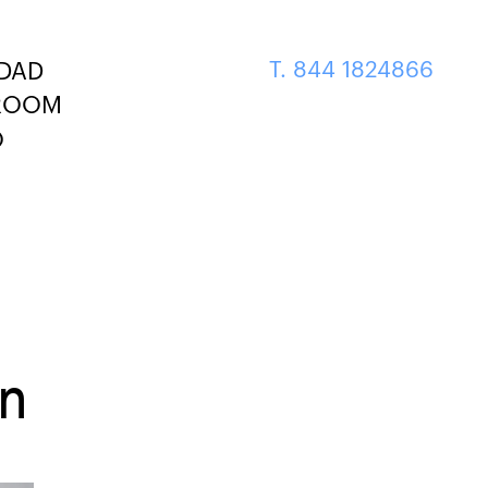
T. 844 1824866
IDAD
ROOM
O
ón