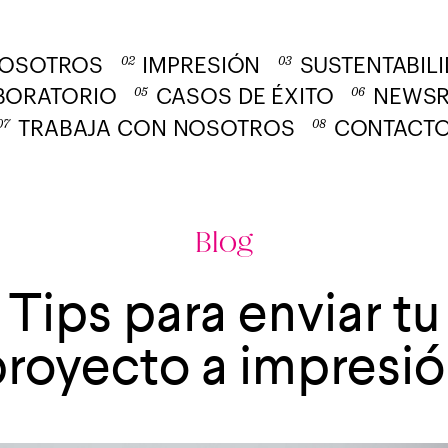
02
03
OSOTROS
IMPRESIÓN
SUSTENTABIL
05
06
BORATORIO
CASOS DE ÉXITO
NEWS
07
08
TRABAJA CON NOSOTROS
CONTACT
Blog
Tips para enviar tu
royecto a impresi