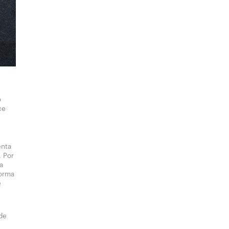
o
ce
enta
. Por
a
forma
e
 de