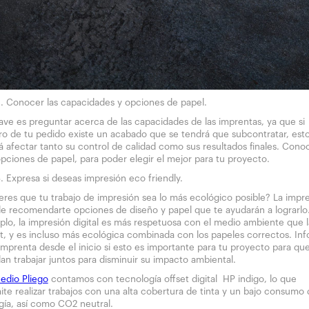
Conocer las capacidades y opciones de papel.
lave es preguntar acerca de las capacidades de las imprentas, ya que si
ro de tu pedido existe un acabado que se tendrá que subcontratar, est
á afectar tanto su control de calidad como sus resultados finales. Cono
opciones de papel, para poder elegir el mejor para tu proyecto.
Expresa si deseas impresión eco friendly.
eres que tu trabajo de impresión sea lo más ecológico posible? La impr
e recomendarte opciones de diseño y papel que te ayudarán a lograrlo
plo, la impresión digital es más respetuosa con el medio ambiente que l
et, y es incluso más ecológica combinada con los papeles correctos. In
imprenta desde el inicio si esto es importante para tu proyecto para qu
an trabajar juntos para disminuir su impacto ambiental.
edio Pliego
contamos con tecnología offset digital HP indigo, lo que
ite realizar trabajos con una alta cobertura de tinta y un bajo consumo
gía, así como CO2 neutral.