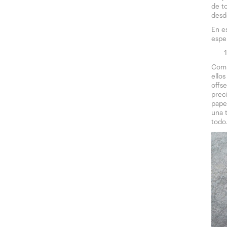
de t
desd
En e
espe
Comi
ellos
offse
prec
papel
una 
todo