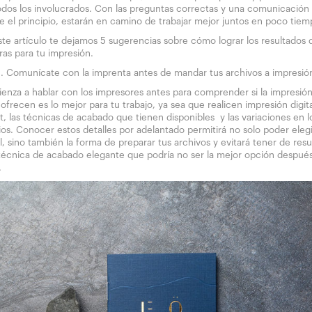
odos los involucrados. Con las preguntas correctas y una comunicación 
e el principio, estarán en camino de trabajar mejor juntos en poco tiem
ste artículo te dejamos 5 sugerencias sobre cómo lograr los resultados 
ras para tu impresión.
Comunícate con la imprenta antes de mandar tus archivos a impresió
enza a hablar con los impresores antes para comprender si la impresió
 ofrecen es lo mejor para tu trabajo, ya sea que realicen impresión digita
t, las técnicas de acabado que tienen disponibles y las variaciones en l
ios. Conocer estos detalles por adelantado permitirá no solo poder eleg
, sino también la forma de preparar tus archivos y evitará tener de resu
técnica de acabado elegante que podría no ser la mejor opción despué
.