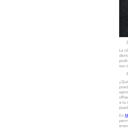
La c
dent
podr
sus 
¿Qui
pued
ejem
offs
a tu 
pued
En
M
perm
ener