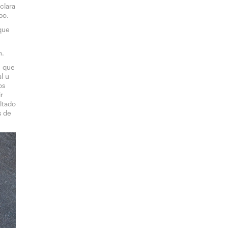
clara
po.
que
n.
n que
l u
os
ir
ltado
s de