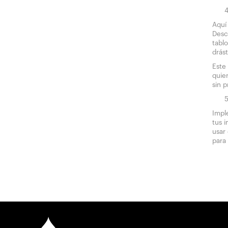
Aquí
Desc
tabl
drás
Este
quie
sin 
Impl
tus 
usar
para 