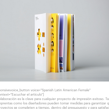
ponsivevoice_button voice="Spanish Latin American Female"
ntext="Escuchar el artículo"]
olaboración es la clave para cualquier proyecto de impresión exitoso. T
imprentas como los diseñadores pueden tomar medidas para garantizar 
proyectos se completen a tiempo, dentro del presupuesto y para satisfa